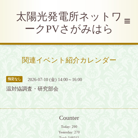
太陽光発電所ネットワ
ークPVさがみはら
関連イベント紹介カレンダー
2026-07-10 (金) 14:00～16:00
指定なし
温対恊調査・研究部会
Counter
Today:
290
Yesterday:
270
Total:
549215