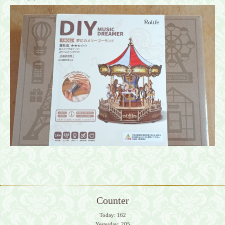
Counter
Today:
162
Yesterday:
205