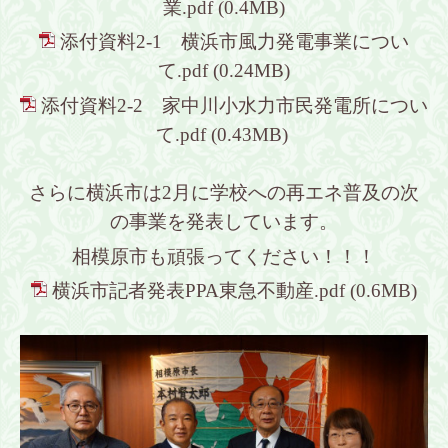
業.pdf
(0.4MB)
添付資料2-1 横浜市風力発電事業につい
て.pdf
(0.24MB)
添付資料2-2 家中川小水力市民発電所につい
て.pdf
(0.43MB)
さらに横浜市は2月に学校への再エネ普及の次
の事業を発表しています。
相模原市も頑張ってください！！！
横浜市記者発表PPA東急不動産.pdf
(0.6MB)