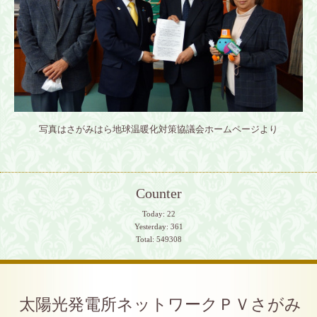
写真はさがみはら地球温暖化対策協議会ホームページより
Counter
Today:
22
Yesterday:
361
Total:
549308
太陽光発電所ネットワークＰＶさがみ