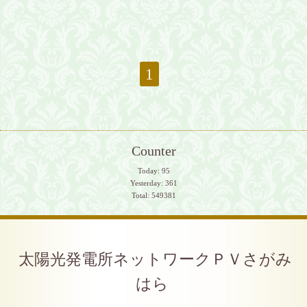
1
Counter
Today:
95
Yesterday:
361
Total:
549381
太陽光発電所ネットワークＰＶさがみ
はら