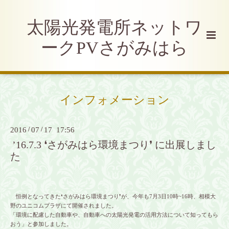
太陽光発電所ネットワ
ークPVさがみはら
インフォメーション
2016
/
07
/
17 17:56
’16.7.3 ❛さがみはら環境まつり❜ に出展しまし
た
恒例となってきた❛さがみはら環境まつり❜が、今年も7月3日10時~16時、相模大
野のユニコムプラザにて開催されました。
「環境に配慮した自動車や、自動車への太陽光発電の活用方法について知ってもら
おう」と参加しました。