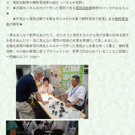
※ 電気自動車や燃料電池車の紹介（パネルや資料）
※ ★太陽光パネルを付けて作った電気で走る
電気自動車
模型やバッタのおもちゃ
★
★空気から電気分解で水素を作り➜その水素で燃料電池で発電し走る
燃料電池
車
の模型★
･･車を走らせて歓声をあげたり、ポコポコと発生する小さな泡で水素が出来る様子
を覗き込んだり･･目に見えない電気や気体の水素を実感‼して楽しみました。
太陽光発電や風車等の再生エネルギーで作った電気から水素を作って蓄え、燃料電
池車、その他の発電に使うプロジェクトが、世界で試みられていることなど話題に
〰究極のエコ‼ だね〰